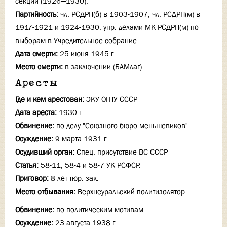
секции (1926—1930).
Партийность:
чл. РСДРП(б) в 1903-1907, чл. РСДРП(м) в
1917-1921 и 1924-1930, упр. делами МК РСДРП(м) по
выборам в Учредительное собрание.
Дата смерти:
25 июня 1945 г.
Место смерти:
в заключении (БАМлаг)
Аресты
Где и кем арестован:
ЭКУ ОГПУ СССР
Дата ареста:
1930 г.
Обвинение:
по делу "Союзного бюро меньшевиков"
Осуждение:
9 марта 1931 г.
Осудивший орган:
Спец. присутствие ВС СССР
Статья:
58-11, 58-4 и 58-7 УК РСФСР.
Приговор:
8 лет тюр. зак.
Место отбывания:
Верхнеуральский политизолятор
Обвинение:
по политическим мотивам
Осуждение:
23 августа 1938 г.