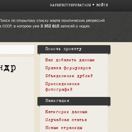
ЗАРЕГИСТРИРОВАТЬСЯ
ВОЙТИ
Поиск по открытому списку жертв политических репрессий
в СССР, в котором уже
3 352 815
записей о людях.
Помочь проекту
Как добавить данные
ндр
Правка формуляров
Объединение дублей
Присоединение
фотографий
Навигация
Категории данных
Случайная статья
Новые страницы