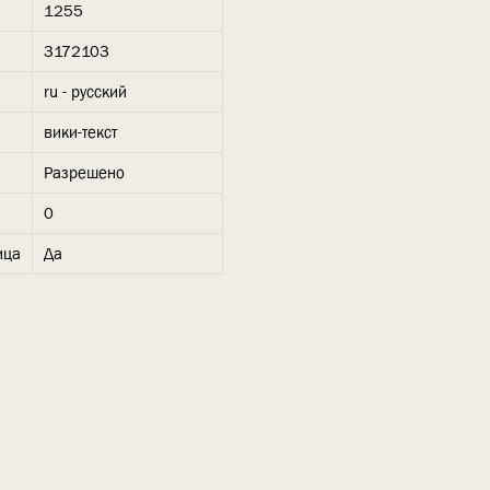
1255
3172103
ru - русский
вики-текст
Разрешено
0
ица
Да