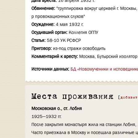
Дата ареста:
16 апреля 1932 г.
Обвинение:
"группировка вокруг церквей г. Москвы
р провокационных слухов"
Осуждение:
4 мая 1932 г.
Осудивший орган:
Коллегия ОГПУ
Статья:
58-10 УК РСФСР
Приговор:
из-под стражи освободить
Комментарий к аресту:
Москва, Бутырский изолятор
Источники данных:
БД «Новомученики и исповедник
Места проживания
[
добавит
Московская о., ст. Лобня
1925—1932 гг.
После закрытия монастыря жила на станции Лобня,
Часто приезжала в Москву и посещала различные ц