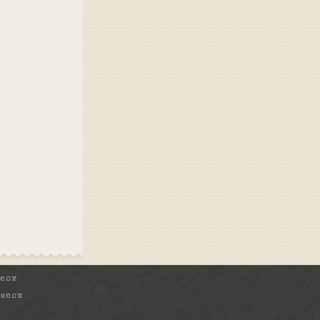
исок
писок