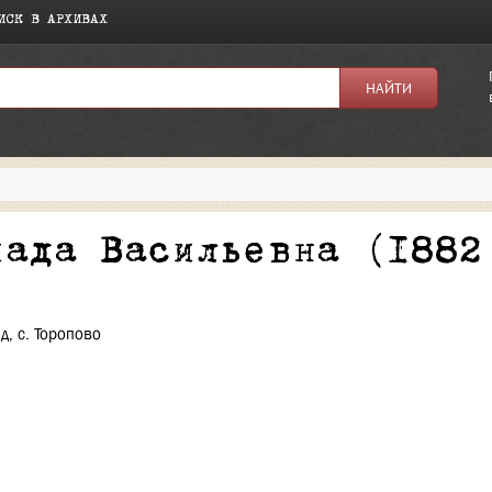
ИСК В АРХИВАХ
я:
иада Васильевна (1882
д, с. Торопово