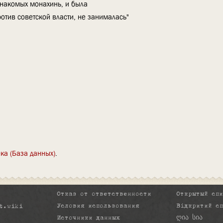
знакомых монахинь, и была
ротив советской власти, не занималась"
ка (База данных)
Отказ от ответственности
Открытый сп
Условия использования
Відкритий с
t.wiki
Источники данных
ღია სია