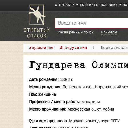
О ПРОЕКТЕ
ДОБАВИТЬ ЧЕЛОВЕКА
ПО
Расширенный поиск
Примеры
Управление
Инструменты
|
Поделитьс
Гундарева Олимп
Дата рождения:
1882 г.
Место рождения:
Пензенская губ., Наровчатский уез
Пол:
женщина
Профессия / место работы:
монахиня
Место проживания:
Московская о., ст. Лобня
Где и кем арестован:
Москва, комендатура ОГПУ