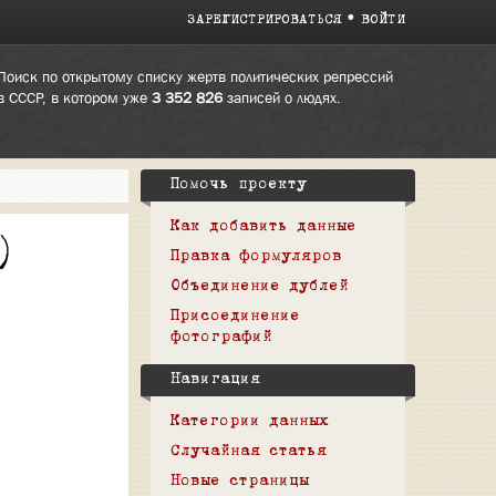
ЗАРЕГИСТРИРОВАТЬСЯ
ВОЙТИ
Поиск по открытому списку жертв политических репрессий
в СССР, в котором уже
3 352 826
записей о людях.
Помочь проекту
Как добавить данные
)
Правка формуляров
Объединение дублей
Присоединение
фотографий
Навигация
Категории данных
Случайная статья
Новые страницы