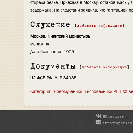
стирала белье. Приехала в Москву, остановилась у 
задержана. На следствии заявила, что "агитацией п
Служение
[
добавить информацию
]
Москва, Никитский монастырь
монахиня
Дата окончания: 1925 г.
Документы
[
добавить информацию
]
ЦА ФСБ РФ. Д. Р-34935.
Категория
:
Новомученики и исповедники РПЦ XX ве
ВКонтакте
info@openlis