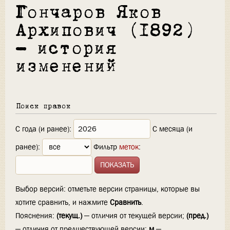
Гончаров Яков
Архипович (1892)
— история
изменений
Поиск правок
С года (и ранее):
С месяца (и
ранее):
Фильтр
меток
:
Выбор версий: отметьте версии страницы, которые вы
хотите сравнить, и нажмите
Сравнить
.
Пояснения:
(текущ.)
— отличия от текущей версии;
(пред.)
— отличия от предшествующей версии;
м
—