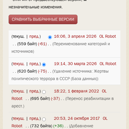
незначительные изменения.
(текущ. |
пред.
)
16:06, 3 апреля 2026
‎
OL Robot
‎
. .
(559 байт)
(-61)
‎
. .
(Переименование категорий и
источников)
(
текущ.
|
пред.
)
19:14, 30 марта 2026
‎
OL Robot
‎
. .
(620 байт)
(-75)
‎
. .
(Удаление источника: Жертвы
политического террора в СССР (База данных))
(
текущ.
|
пред.
)
18:22, 1 февраля 2022
‎
OL
Robot
‎
. .
(695 байт)
(-37)
‎
. .
(Перенос реабилитации в
арест.)
(
текущ.
|
пред.
)
20:53, 24 октября 2017
‎
OL
Robot
‎
. .
(732 байта)
(+36)
‎
. .
(Добавление