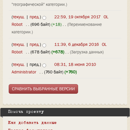
"географической" категории.)
(
текущ.
|
пред.
)
22:59, 19 октября 2017
‎
OL
Robot
‎
. .
(696 байт)
(+18)
‎
. .
(Переименование
категории.)
(
текущ.
|
пред.
)
11:39, 6 декабря 2016
‎
OL
Robot
‎
. .
(678 байт)
(+678)
‎
. .
(Загрузка данных)
(
текущ.
| пред.)
08:31, 18 июня 2010
Administrator
‎
. .
(760 байт)
(+760)
Помочь проекту
Как добавить данные