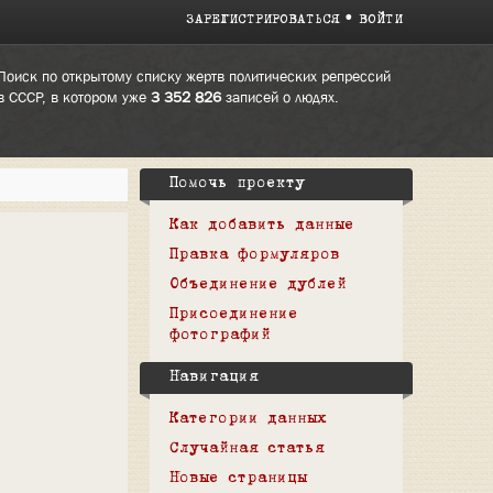
ЗАРЕГИСТРИРОВАТЬСЯ
ВОЙТИ
Поиск по открытому списку жертв политических репрессий
в СССР, в котором уже
3 352 826
записей о людях.
Помочь проекту
Как добавить данные
Правка формуляров
Объединение дублей
Присоединение
фотографий
Навигация
Категории данных
Случайная статья
Новые страницы