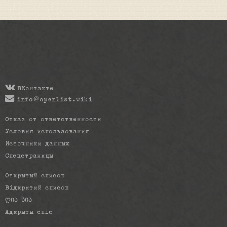
ВКонтакте
info@openlist.wiki
Отказ от ответственности
Условия использования
Источники данных
Спецстраницы
Открытый список
Відкритий список
ღია სია
Адкрыты спіс