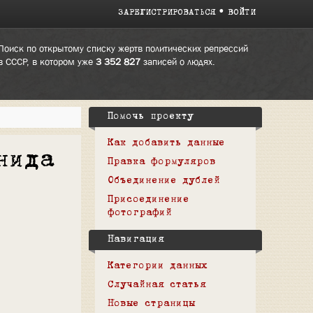
ЗАРЕГИСТРИРОВАТЬСЯ
ВОЙТИ
Поиск по открытому списку жертв политических репрессий
в СССР, в котором уже
3 352 827
записей о людях.
Помочь проекту
Как добавить данные
нида
Правка формуляров
Объединение дублей
Присоединение
фотографий
Навигация
Категории данных
Случайная статья
Новые страницы