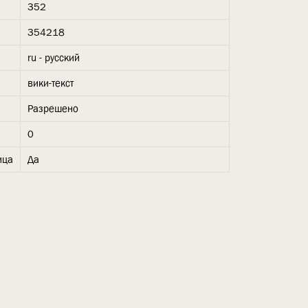
352
354218
ru - русский
вики-текст
Разрешено
0
ица
Да