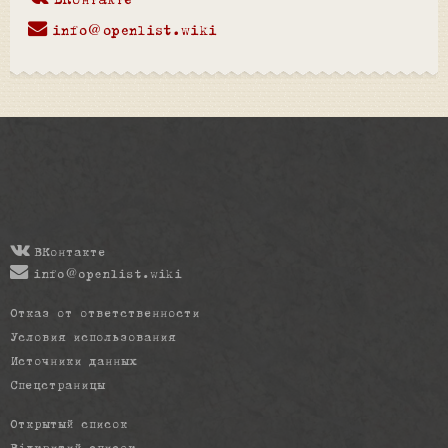
ВКонтакте
info@openlist.wiki
ВКонтакте
info@openlist.wiki
Отказ от ответственности
Условия использования
Источники данных
Спецстраницы
Открытый список