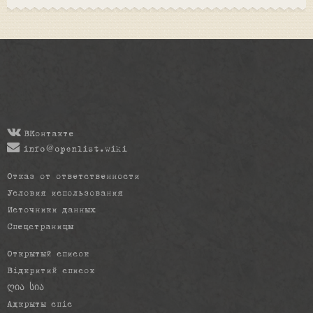
ВКонтакте
info@openlist.wiki
Отказ от ответственности
Условия использования
Источники данных
Спецстраницы
Открытый список
Відкритий список
ღია სია
Адкрыты спіс