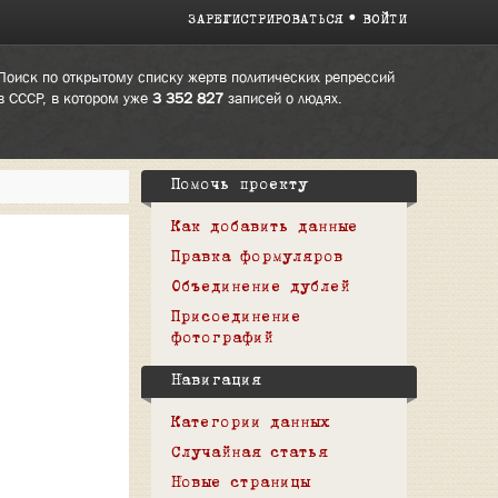
ЗАРЕГИСТРИРОВАТЬСЯ
ВОЙТИ
Поиск по открытому списку жертв политических репрессий
в СССР, в котором уже
3 352 827
записей о людях.
Помочь проекту
Как добавить данные
Правка формуляров
Объединение дублей
Присоединение
фотографий
Навигация
Категории данных
Случайная статья
Новые страницы