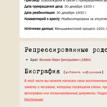
Приговор:
освобождена в связи с прекращением де
Дата прекращения дела:
30 декабря 1930 г.
Дата реабилитации:
30 декабря 1930 г.
Комментарий к аресту:
Реабилитирована за отсутст
Источники данных:
Меньшевистский процесс 1931 го
Репрессированные род
Брат:
Волков Иван Григорьевич (1884)
Биография
[
добавить информацию
]
В этой части вы можете написать свои воспоминан
заметку о человеке, которому посвящена статья, пр
фотографии или отсканированные документы. Подро
Инструкцию
.