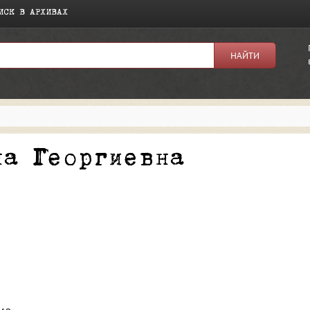
ИСК В АРХИВАХ
я:
на Георгиевна