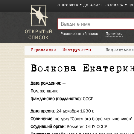
О ПРОЕКТЕ
ДОБАВИТЬ ЧЕЛОВЕКА
ПО
Расширенный поиск
Примеры
Управление
Инструменты
|
Поделитьс
Волкова Екатери
Дата рождения:
—
Пол:
женщина
Гражданство (подданство):
СССР
Дата ареста:
24 декабря 1930 г.
Обвинение:
по делу "Союзного бюро меньшевиков"
Осудивший орган:
Коллегия ОГПУ СССР.