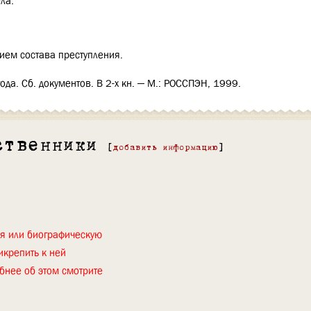
ла.
вием состава преступления.
да. Сб. документов. В 2-х кн. — М.: РОССПЭН, 1999.
ственники
[
добавить информацию
]
ия или биографическую
икрепить к ней
бнее об этом смотрите