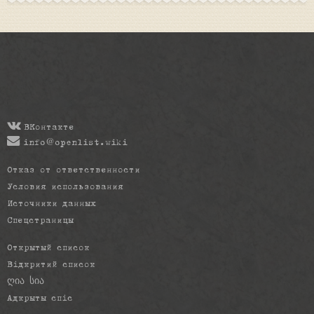
ВКонтакте
info@openlist.wiki
Отказ от ответственности
Условия использования
Источники данных
Спецстраницы
Открытый список
Відкритий список
ღია სია
Адкрыты спіс