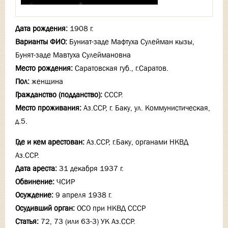
Дата рождения:
1908 г.
Варианты ФИО:
Буниат-заде Мафтуха Сулейман кызы,
Бунят-заде Мавтуха Сулеймановна
Место рождения:
Саратовская губ., г.Саратов.
Пол:
женщина
Гражданство (подданство):
СССР.
Место проживания:
Аз.ССР, г. Баку, ул. Коммунистическая,
д.5.
Где и кем арестован:
Аз.ССР, г.Баку, органами НКВД
Аз.ССР.
Дата ареста:
31 декабря 1937 г.
Обвинение:
ЧСИР
Осуждение:
9 апреля 1938 г.
Осудивший орган:
ОСО при НКВД СССР
Статья:
72, 73 (или 63-3) УК Аз.ССР.