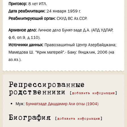
Приговор:
8 лет ИТЛ.
Дата реабилитации:
24 января 1959 г.
Реабилитирующий орган:
СКУД ВС Аз.ССР.
Архивное дело:
Личное дело Бунят-заде Д.А. (АПД УДПАР,
ф.6, оп.9, д.110).
Источники данных:
Правозащитный Центр Азербайджана;
Мамедова Ш. "Крик матерей".- Баку: Гянджлик, 2006 (на
аз.яз.).
Репрессированные
родственники
[
добавить информацию
]
Муж:
Буниатзаде Дашдамир Али оглы (1904)
Биография
[
добавить информацию
]