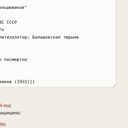
й код
)
(защищено)
89)
.