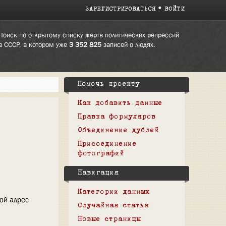
ЗАРЕГИСТРИРОВАТЬСЯ
ВОЙТИ
Поиск по открытому списку жертв политических репрессий
в СССР, в котором уже
3 352 825
записей о людях.
Помочь проекту
Как добавить данные
Правка формуляров
Объединение дублей
Присоединение
фотографий
Навигация
Категории данных
вой адрес
Случайная статья
Новые страницы