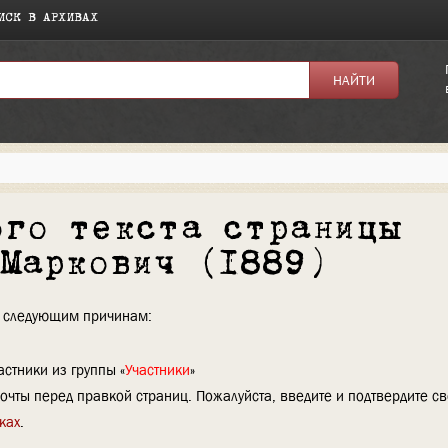
ИСК В АРХИВАХ
ого текста страницы
 Маркович (1889)
по следующим причинам:
стники из группы «
Участники
»
очты перед правкой страниц. Пожалуйста, введите и подтвердите с
ках
.