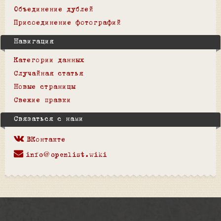
Объединение дублей
Присоединение фотографий
Навигация
Категории данных
Случайная статья
Новые страницы
Свежие правки
Связаться с нами
ВКонтакте
info@openlist.wiki