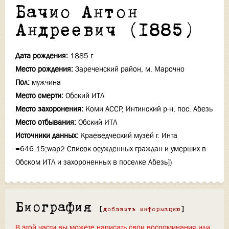
Бачио Антон
Андреевич (1885)
Дата рождения:
1885 г.
Место рождения:
Зареченский район, м. Марочно
Пол:
мужчина
Место смерти:
Обский ИТЛ
Место захоронения:
Коми АССР, Интинский р-н, пос. Абезь
Место отбывания:
Обский ИТЛ
Источники данных:
Краеведческий музей г. Инта
=646.15;wap2 Список осужденных граждан и умерших в
Обском ИТЛ и захороненных в поселке Абезь])
Биография
[
добавить информацию
]
В этой части вы можете написать свои воспоминания или