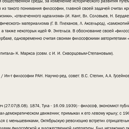
общественной среды, за изменение исторического развития путем
 из такого понимания философии, главной своей задачей считал кр
зики», «отвлеченного идеализма» (И. Кант, Вл. Соловьев, Н. Бердяе
ифического» материализма (Г. В. Плеханов, Л. Аксельрод), «самокопи
), а также некоторых идей Ф. Энгельса. В обоснование своей «филос
ербахе, одновременно считая своими философскими авторитетами «
питала» К. Маркса (совм. с И. И. Скворцовым-Степановым).
 Ин-т философии РАН. Научно-ред. совет: В.С. Степин, А.А. Гусейнов
 (27.07(8.08). 1874, Тула - 16.09.1939) - философ, экономист публ
циал-демократическом движении; примыкал к его левому крылу; с 1904
лся с меньшевиками, Октябрьскую революцию встретил отрицательн
водами философской и художественной литературы. Был незаконно 