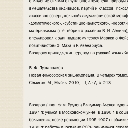
овладение силами окружающей человека природы и 
вмешательства индивидов, партий и классов. Исходя
«пассивно-созерцательной» «идеалистической метафи
«догматического», «субстанционалистского», «иерогл
материализма (т. е. теории отражения В. И. Ленина
апеллировал к одиннадцатому тезису Маркса о Фей
позитивистов» Э. Маха и Р. Авенариуса.
Базарову принадлежит перевод на русский язык «Ка
В. Ф. Пустарнаков
Новая философская энциклопедия. В четырех томах. /
Семигин. М., Мысль, 2010, т. I, А - Д, с. 213.
Базаров (наст. фам. Руднев) Владимир Александрович
1897 гг. учился в Московском ун-те; в 1896 г. в со
большевик; после революции 1905-1907 гг. сблизи
1930 гг. работал в Госплане СССР, занимался пере