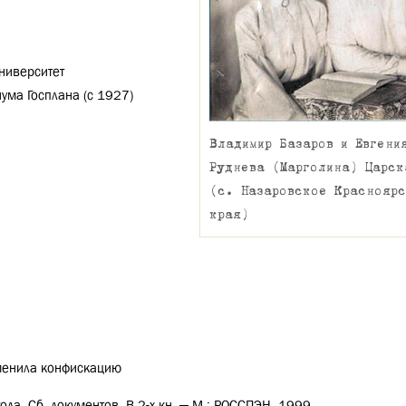
ниверситет
ума Госплана (с 1927)
Владимир Базаров и Евгени
Руднева (Марголина) Царск
(с. Назаровское Краснояр
края)
тменила конфискацию
да. Сб. документов. В 2-х кн. — М.: РОССПЭН, 1999.