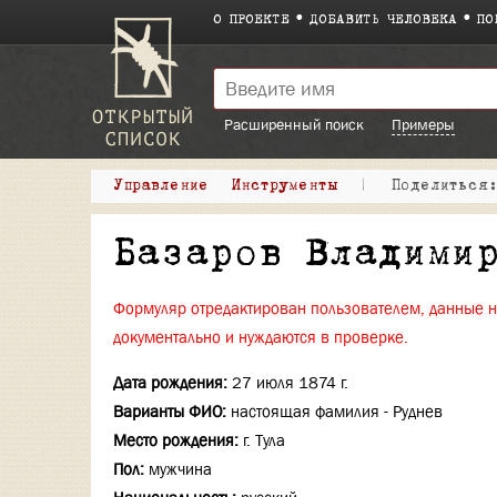
О ПРОЕКТЕ
ДОБАВИТЬ ЧЕЛОВЕКА
ПО
Расширенный поиск
Примеры
Управление
Инструменты
|
Поделитьс
Базаров Владими
Формуляр отредактирован пользователем, данные 
документально и нуждаются в проверке.
Дата рождения:
27 июля 1874 г.
Варианты ФИО:
настоящая фамилия - Руднев
Место рождения:
г. Тула
Пол:
мужчина