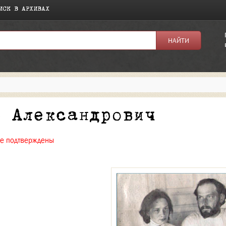
ИСК В АРХИВАХ
я:
р Александрович
не подтверждены