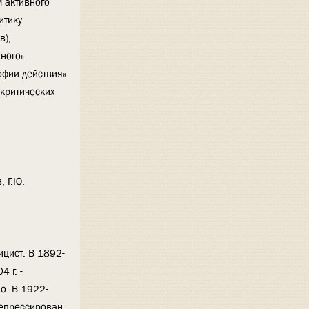
 активного
итику
в),
йного»
офии действия»
критических
, Г.Ю.
ицист. В 1892-
 г. -
о. В 1922-
репрессирован.