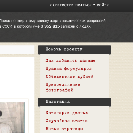
ЗАРЕГИСТРИРОВАТЬСЯ
ВОЙТИ
Поиск по открытому списку жертв политических репрессий
в СССР, в котором уже
3 352 815
записей о людях.
Помочь проекту
Как добавить данные
Правка формуляров
Объединение дублей
Присоединение
фотографий
Навигация
Категории данных
Случайная статья
Новые страницы