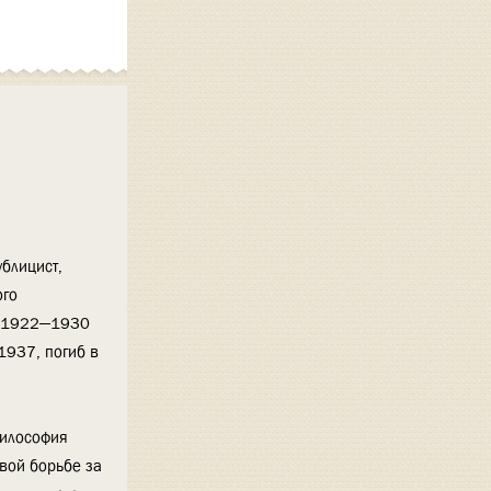
ублицист,
ого
 В 1922—1930
1937, погиб в
философия
овой борьбе за