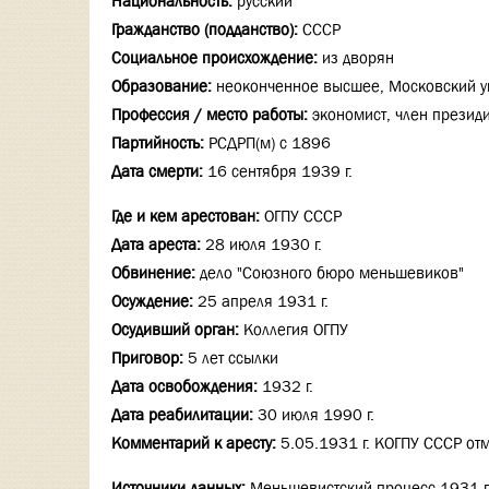
Национальность:
русский
Гражданство (подданство):
СССР
Социальное происхождение:
из дворян
Образование:
неоконченное высшее, Московский у
Профессия / место работы:
экономист, член президи
Партийность:
РСДРП(м) с 1896
Дата смерти:
16 сентября 1939 г.
Где и кем арестован:
ОГПУ СССР
Дата ареста:
28 июля 1930 г.
Обвинение:
дело "Союзного бюро меньшевиков"
Осуждение:
25 апреля 1931 г.
Осудивший орган:
Коллегия ОГПУ
Приговор:
5 лет ссылки
Дата освобождения:
1932 г.
Дата реабилитации:
30 июля 1990 г.
Комментарий к аресту:
5.05.1931 г. КОГПУ СССР о
Источники данных:
Меньшевистский процесс 1931 го