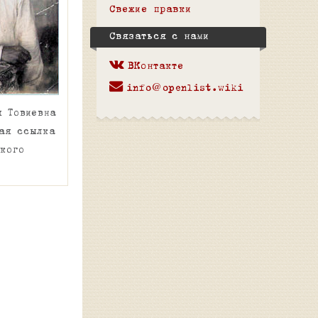
Свежие правки
Связаться с нами
ВКонтакте
info@openlist.wiki
я Товиевна
ая ссылка
ского