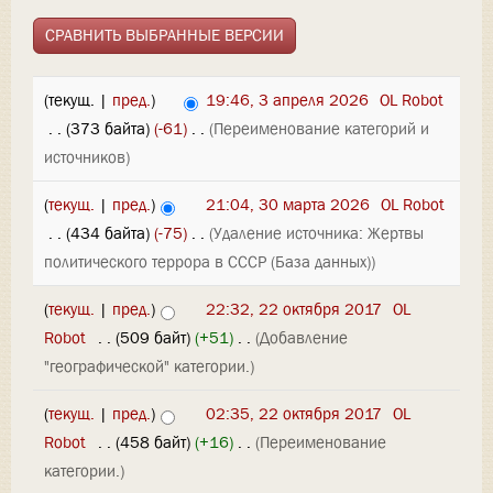
(текущ. |
пред.
)
19:46, 3 апреля 2026
‎
OL Robot
‎
. .
(373 байта)
(-61)
‎
. .
(Переименование категорий и
источников)
(
текущ.
|
пред.
)
21:04, 30 марта 2026
‎
OL Robot
‎
. .
(434 байта)
(-75)
‎
. .
(Удаление источника: Жертвы
политического террора в СССР (База данных))
(
текущ.
|
пред.
)
22:32, 22 октября 2017
‎
OL
Robot
‎
. .
(509 байт)
(+51)
‎
. .
(Добавление
"географической" категории.)
(
текущ.
|
пред.
)
02:35, 22 октября 2017
‎
OL
Robot
‎
. .
(458 байт)
(+16)
‎
. .
(Переименование
категории.)