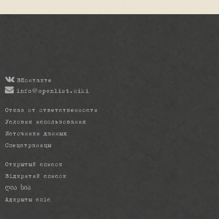
ВКонтакте
info@openlist.wiki
Отказ от ответственности
Условия использования
Источники данных
Спецстраницы
Открытый список
Відкритий список
ღია სია
Адкрыты спіс