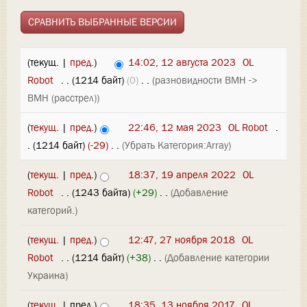
(текущ. |
пред.
)
14:02, 12 августа 2023
‎
OL
Robot
‎
. .
(1214 байт)
(0)
‎
. .
(разновидности ВМН ->
ВМН (расстрел))
(
текущ.
|
пред.
)
22:46, 12 мая 2023
‎
OL Robot
‎
.
.
(1214 байт)
(-29)
‎
. .
(Убрать Категория:Array)
(
текущ.
|
пред.
)
18:37, 19 апреля 2022
‎
OL
Robot
‎
. .
(1243 байта)
(+29)
‎
. .
(Добавление
категорий.)
(
текущ.
|
пред.
)
12:47, 27 ноября 2018
‎
OL
Robot
‎
. .
(1214 байт)
(+38)
‎
. .
(Добавление категории
Украина)
(
текущ.
| пред.)
18:35, 13 ноября 2017
‎
OL