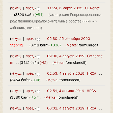
(
текущ.
|
пред.
)
11:24, 6 марта 2025
‎
OL Robot
. .
(3829 байт)
(+81)
‎
. .
(Фотография,Репрессированные
родственники,Предположительные родственники =>
добавить, если нет)
(
текущ.
|
пред.
)
05:30, 25 сентября 2020
Step4iq
‎
. .
(3748 байт)
(+336)
‎
. .
(
Метка
:
formularedit
)
(
текущ.
|
пред.
)
09:00, 4 августа 2019
‎
Catherine
m
‎
. .
(3412 байт)
(-42)
‎
. .
(
Метка
:
formularedit
)
(
текущ.
|
пред.
)
02:53, 4 августа 2019
‎
HRCA
‎
. .
(3454 байта)
(+68)
‎
. .
(
Метка
:
formularedit
)
(
текущ.
|
пред.
)
02:51, 4 августа 2019
‎
HRCA
‎
. .
(3386 байт)
(+57)
‎
. .
(
Метка
:
formularedit
)
(
текущ.
|
пред.
)
00:01, 4 августа 2019
‎
HRCA
‎
. .