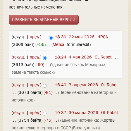
незначительные изменения.
(текущ. |
пред.
)
18:39, 22 мая 2026
‎
HRCA
‎
. .
(3669 байт)
(+56)
‎
. .
(
Метка
:
formularedit
)
(
текущ.
|
пред.
)
18:24, 4 мая 2026
‎
OL Robot
‎
. .
(3613 байт)
(-60)
‎
. .
(Удаление ссылок Мемориал,
замена текста ссылок)
(
текущ.
|
пред.
)
16:49, 3 апреля 2026
‎
OL Robot
‎
. .
(3673 байта)
(-81)
‎
. .
(Переименование категорий и
источников)
(
текущ.
|
пред.
)
19:37, 30 марта 2026
‎
OL Robot
‎
. .
(3754 байта)
(-75)
‎
. .
(Удаление источника: Жертвы
политического террора в СССР (База данных))