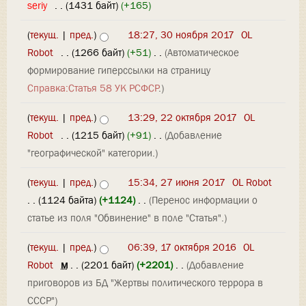
seriy
‎
. .
(1431 байт)
(+165)
(
текущ.
|
пред.
)
18:27, 30 ноября 2017
‎
OL
Robot
‎
. .
(1266 байт)
(+51)
‎
. .
(Автоматическое
формирование гиперссылки на страницу
Справка:Статья 58 УК РСФСР
.)
(
текущ.
|
пред.
)
13:29, 22 октября 2017
‎
OL
Robot
‎
. .
(1215 байт)
(+91)
‎
. .
(Добавление
"географической" категории.)
(
текущ.
|
пред.
)
15:34, 27 июня 2017
‎
OL Robot
. .
(1124 байта)
(+1124)
‎
. .
(Перенос информации о
статье из поля "Обвинение" в поле "Статья".)
(
текущ.
|
пред.
)
06:39, 17 октября 2016
‎
OL
Robot
‎
м
. .
(2201 байт)
(+2201)
‎
. .
(Добавление
приговоров из БД "Жертвы политического террора в
СССР")