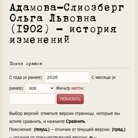
Адамова-Слиозберг
Ольга Львовна
(1902) — история
изменений
Поиск правок
С года (и ранее):
С месяца (и
ранее):
Фильтр
меток
:
Выбор версий: отметьте версии страницы, которые вы
хотите сравнить, и нажмите
Сравнить
.
Пояснения:
(текущ.)
— отличия от текущей версии;
(пред.)
— отличия от предшествующей версии;
м
—