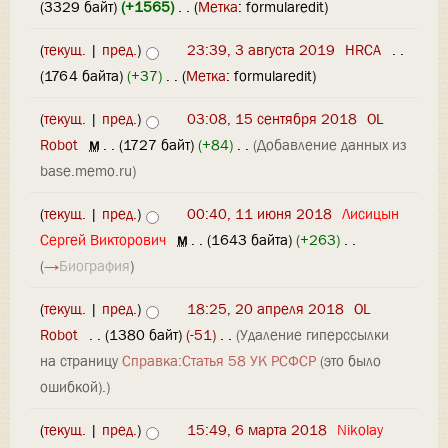
(3329 байт)
(+1565)
‎
. .
(
Метка
:
formularedit
)
(
текущ.
|
пред.
)
23:39, 3 августа 2019
‎
HRCA
‎
. .
(1764 байта)
(+37)
‎
. .
(
Метка
:
formularedit
)
(
текущ.
|
пред.
)
03:08, 15 сентября 2018
‎
OL
Robot
‎
м
. .
(1727 байт)
(+84)
‎
. .
(Добавление данных из
base.memo.ru)
(
текущ.
|
пред.
)
00:40, 11 июня 2018
‎
Лисицын
Сергей Викторович
‎
м
. .
(1643 байта)
(+263)
‎
. .
(
→
Биография
)
(
текущ.
|
пред.
)
18:25, 20 апреля 2018
‎
OL
Robot
‎
. .
(1380 байт)
(-51)
‎
. .
(Удаление гиперссылки
на страницу
Справка:Статья 58 УК РСФСР
(это было
ошибкой).)
(
текущ.
|
пред.
)
15:49, 6 марта 2018
‎
Nikolay