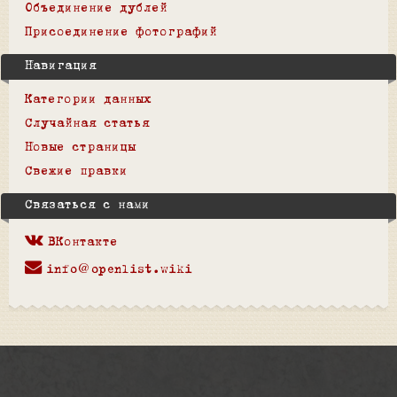
Объединение дублей
Присоединение фотографий
Навигация
Категории данных
Случайная статья
Новые страницы
Свежие правки
Связаться с нами
ВКонтакте
info@openlist.wiki