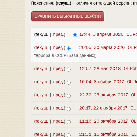
Пояснения:
(текущ.)
— отличия от текущей версии;
(п
(текущ. |
пред.
)
17:44, 3 апреля 2026
‎
OL R
(
текущ.
|
пред.
)
20:05, 30 марта 2026
‎
OL R
террора в СССР (База данных))
(
текущ.
|
пред.
)
12:57, 28 мая 2018
‎
OL Ro
(
текущ.
|
пред.
)
16:04, 8 ноября 2017
‎
OL R
(
текущ.
|
пред.
)
22:32, 23 октября 2017
‎
OL
(
текущ.
|
пред.
)
20:17, 22 октября 2017
‎
OL
(
текущ.
|
пред.
)
11:16, 20 октября 2017
‎
OL
(
текущ.
|
пред.
)
21:31, 15 октября 2016
‎
OL