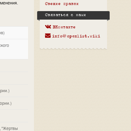
зменения.
Свежие правки
Связаться с нами
ВКонтакте
ов)
info@openlist.wiki
ского
рии.)
ории.)
Д "Жертвы