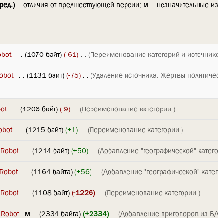
ред.)
— отличия от предшествующей версии;
м
— незначительные и
obot
‎
. .
(1070 байт)
(-61)
‎
. .
(Переименование категорий и источник
obot
‎
. .
(1131 байт)
(-75)
‎
. .
(Удаление источника: Жертвы политиче
bot
‎
. .
(1206 байт)
(-9)
‎
. .
(Переименование категории.)
obot
‎
. .
(1215 байт)
(+1)
‎
. .
(Переименование категории.)
 Robot
‎
. .
(1214 байт)
(+50)
‎
. .
(Добавление "географической" катего
 Robot
‎
. .
(1164 байта)
(+56)
‎
. .
(Добавление "географической" катег
 Robot
‎
. .
(1108 байт)
(-1226)
‎
. .
(Переименование категории.)
 Robot
‎
м
. .
(2334 байта)
(+2334)
‎
. .
(Добавление приговоров из Б