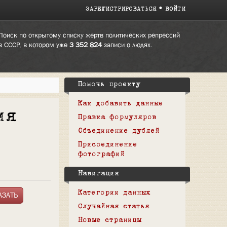
ЗАРЕГИСТРИРОВАТЬСЯ
ВОЙТИ
Поиск по открытому списку жертв политических репрессий
в СССР, в котором уже
3 352 824
записи о людях.
Помочь проекту
Как добавить данные
ия
Правка формуляров
Объединение дублей
Присоединение
фотографий
Навигация
Категории данных
Случайная статья
Новые страницы