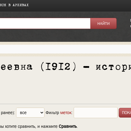
ИСК В АРХИВАХ
геевна (1912) — истор
 ранее):
Фильтр
меток
:
вы хотите сравнить, и нажмите
Сравнить
.