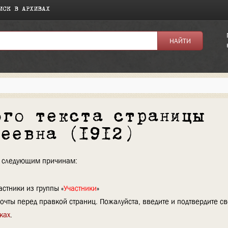
ИСК В АРХИВАХ
ого текста страницы
геевна (1912)
по следующим причинам:
стники из группы «
Участники
»
очты перед правкой страниц. Пожалуйста, введите и подтвердите с
ках
.