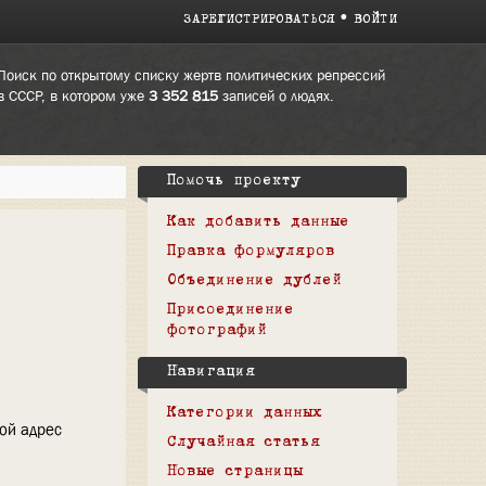
ЗАРЕГИСТРИРОВАТЬСЯ
ВОЙТИ
Поиск по открытому списку жертв политических репрессий
в СССР, в котором уже
3 352 815
записей о людях.
Помочь проекту
Как добавить данные
Правка формуляров
Объединение дублей
Присоединение
фотографий
Навигация
Категории данных
вой адрес
Случайная статья
Новые страницы