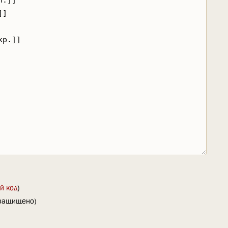
й код
)
(защищено)