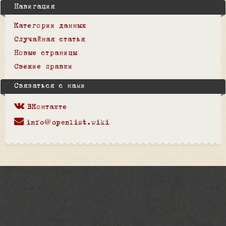
Навигация
Категории данных
Случайная статья
Новые страницы
Свежие правки
Связаться с нами
ВКонтакте
info@openlist.wiki