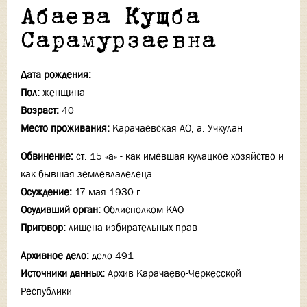
Абаева Кущба
Сарамурзаевна
Дата рождения:
—
Пол:
женщина
Возраст:
40
Место проживания:
Карачаевская АО, а. Учкулан
Обвинение:
ст. 15 «а» - как имевшая кулацкое хозяйство и
как бывшая землевладелеца
Осуждение:
17 мая 1930 г.
Осудивший орган:
Облисполком КАО
Приговор:
лишена избирательных прав
Архивное дело:
дело 491
Источники данных:
Архив Карачаево-Черкесской
Республики