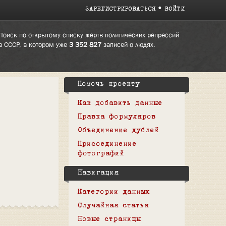
ЗАРЕГИСТРИРОВАТЬСЯ
ВОЙТИ
Поиск по открытому списку жертв политических репрессий
в СССР, в котором уже
3 352 827
записей о людях.
Помочь проекту
Как добавить данные
Правка формуляров
Объединение дублей
Присоединение
фотографий
Навигация
Категории данных
Случайная статья
Новые страницы