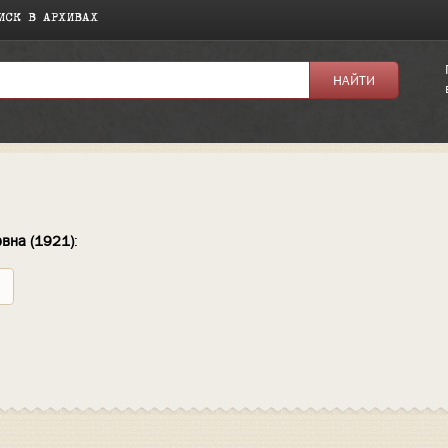
ИСК В АРХИВАХ
овна (1921)
: