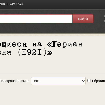
ИСК В АРХИВАХ
ющиеся на «Герман
вна (1921)»
Пространство имён:
Обратит