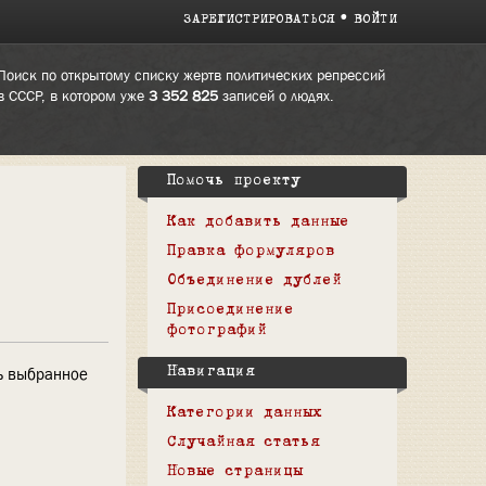
ЗАРЕГИСТРИРОВАТЬСЯ
ВОЙТИ
Поиск по открытому списку жертв политических репрессий
в СССР, в котором уже
3 352 825
записей о людях.
Помочь проекту
Как добавить данные
Правка формуляров
Объединение дублей
Присоединение
фотографий
ь выбранное
Навигация
Категории данных
Случайная статья
Новые страницы