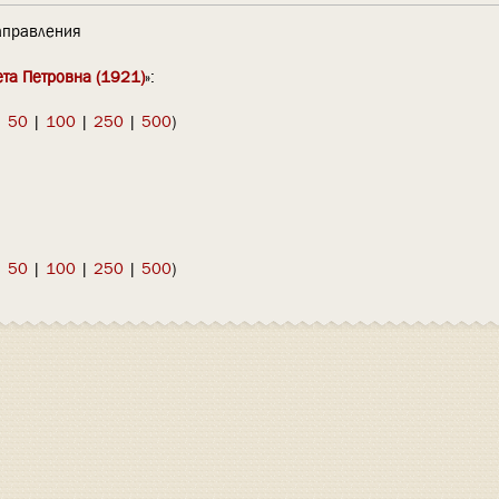
правления
ета Петровна (1921)
»:
|
50
|
100
|
250
|
500
)
|
50
|
100
|
250
|
500
)